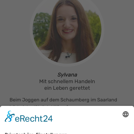
Sylvana
Mit schnellem Handeln
ein Leben gerettet
Beim Joggen auf dem Schaumberg im Saarland
hörte ich plötzlich Hilferufe.
Ich entdeckte eine bewusstlose ältere Frau und
begann sofort mit Wiederbelebungs­maßnahmen.
Ich bin froh, in dieser Notsituation schnell